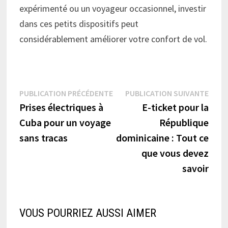
expérimenté ou un voyageur occasionnel, investir
dans ces petits dispositifs peut
considérablement améliorer votre confort de vol.
Navigation
Publication
Publi
PUBLICATION PRÉCÉDENTE
PUBLICATION SUIVANTE
précédente :
suiva
Prises électriques à
E-ticket pour la
de
Cuba pour un voyage
République
l’article
sans tracas
dominicaine : Tout ce
que vous devez
savoir
VOUS POURRIEZ AUSSI AIMER