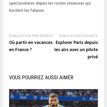
spectaculaires depuis les routes sinueuses qui
bordent les falaises.
Navigation
Publication
Publi
PUBLICATION PRÉCÉDENTE
PUBLICATION SUIVANTE
précédente :
suiva
Où partir en vacances
Explorer Paris depuis
de
en France ?
les airs avec un pilote
l’article
privé
VOUS POURRIEZ AUSSI AIMER