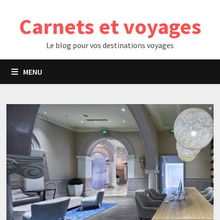
Passer
Carnets et voyages
au
contenu
Le blog pour vos destinations voyages
MENU