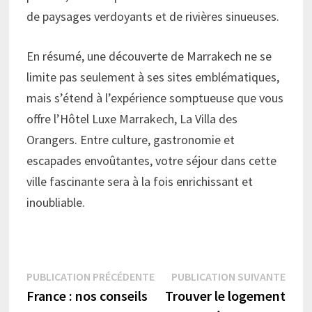
de paysages verdoyants et de rivières sinueuses.
En résumé, une découverte de Marrakech ne se
limite pas seulement à ses sites emblématiques,
mais s’étend à l’expérience somptueuse que vous
offre l’Hôtel Luxe Marrakech, La Villa des
Orangers. Entre culture, gastronomie et
escapades envoûtantes, votre séjour dans cette
ville fascinante sera à la fois enrichissant et
inoubliable.
Navigation
Publication
Publi
PUBLICATION PRÉCÉDENTE
PUBLICATION SUIVANTE
précédente :
suiva
France : nos conseils
Trouver le logement
de