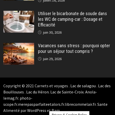
juillet 16, 2026
Utiliser le bicarbonate de soude dans
les WC de camping-car : Dosage et
Efficacité
juin 30, 2026
Vacances sans stress : pourquoi opter
pour un séjour tout compris ?
juin 29, 2026
Copyright © 2021 Carnets et voyages .
Lac de salagou
.
Lac des
Bouillouses
.
Lac du Héron
.
Lac de Sainte-Croix
.
Anola-
lemag.fr.
photo-
scope.fr.
merepasparfaiteetalors.fr.
librecommelair.fr
.
Sante
Alimenté par
WordPress
et
Bam
.
Privacy & Cookies Policy