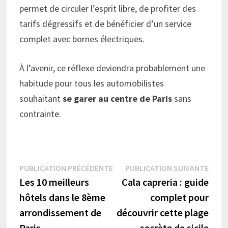
permet de circuler l’esprit libre, de profiter des
tarifs dégressifs et de bénéficier d’un service
complet avec bornes électriques.
À l’avenir, ce réflexe deviendra probablement une
habitude pour tous les automobilistes
souhaitant
se garer au centre de Paris
sans
contrainte.
Navigation
Publication
Publi
PUBLICATION PRÉCÉDENTE
PUBLICATION SUIVANTE
précédente :
suiva
Les 10 meilleurs
Cala capreria : guide
de
hôtels dans le 8ème
complet pour
l’article
arrondissement de
découvrir cette plage
Paris
secrète de sicile