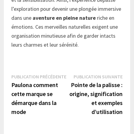
l’exploration pour devenir une plongée immersive
dans une
aventure en pleine nature
riche en
émotions. Ces merveilles naturelles exigent une
organisation minutieuse afin de garder intacts
leurs charmes et leur sérénité.
Navigation
Publication
Publi
PUBLICATION PRÉCÉDENTE
PUBLICATION SUIVANTE
précédente :
suiva
Paulona comment
Pointe de la palisse :
de
cette marque se
origine, signification
l’article
démarque dans la
et exemples
mode
d’utilisation