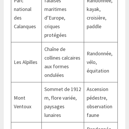
Parc
falaises
Randonnée,
national
maritimes
kayak,
des
d’Europe,
croisière,
Calanques
criques
paddle
protégées
Chaîne de
Randonnée,
collines calcaires
Les Alpilles
vélo,
aux formes
équitation
ondulées
Sommet de 1912
Ascension
Mont
m, flore variée,
pédestre,
Ventoux
paysages
observation
lunaires
faune