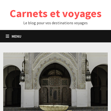
Passer
Carnets et voyages
au
contenu
Le blog pour vos destinations voyages
MENU