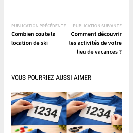
Navigation
Publication
Publi
PUBLICATION PRÉCÉDENTE
PUBLICATION SUIVANTE
précédente :
suiva
Combien coute la
Comment découvrir
de
location de ski
les activités de votre
l’article
lieu de vacances ?
VOUS POURRIEZ AUSSI AIMER