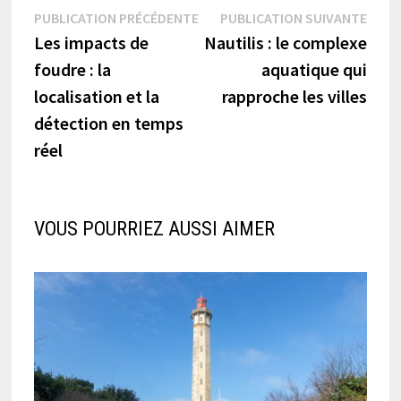
Navigation
Publication
Publi
PUBLICATION PRÉCÉDENTE
PUBLICATION SUIVANTE
précédente :
suiva
Les impacts de
Nautilis : le complexe
de
foudre : la
aquatique qui
l’article
localisation et la
rapproche les villes
détection en temps
réel
VOUS POURRIEZ AUSSI AIMER