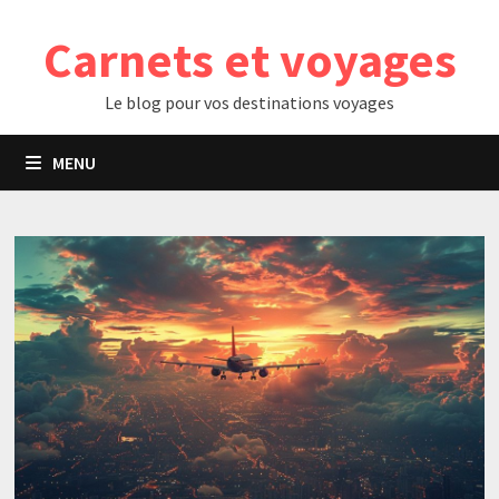
Passer
Carnets et voyages
au
contenu
Le blog pour vos destinations voyages
MENU