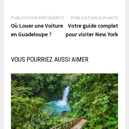
Navigation
Publication
Publi
PUBLICATION PRÉCÉDENTE
PUBLICATION SUIVANTE
précédente :
suiva
Où Louer une Voiture
Votre guide complet
de
en Guadeloupe ?
pour visiter New York
l’article
VOUS POURRIEZ AUSSI AIMER