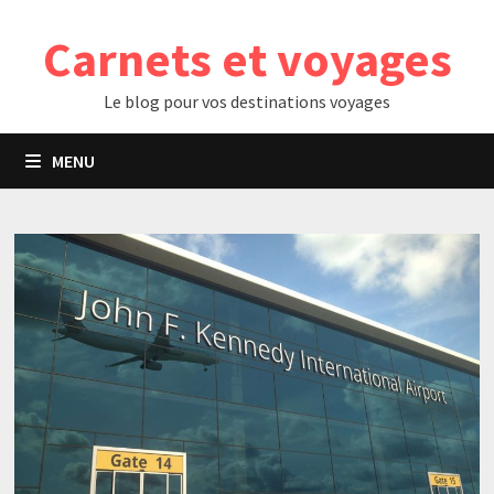
Passer
Carnets et voyages
au
contenu
Le blog pour vos destinations voyages
MENU