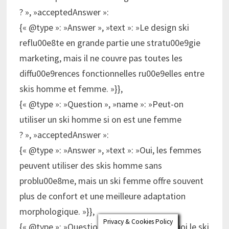
? », »acceptedAnswer »:
{« @type »: »Answer », »text »: »Le design ski
reflu00e8te en grande partie une stratu00e9gie
marketing, mais il ne couvre pas toutes les
diffu00e9rences fonctionnelles ru00e9elles entre
skis homme et femme. »}},
{« @type »: »Question », »name »: »Peut-on
utiliser un ski homme si on est une femme
? », »acceptedAnswer »:
{« @type »: »Answer », »text »: »Oui, les femmes
peuvent utiliser des skis homme sans
problu00e8me, mais un ski femme offre souvent
plus de confort et une meilleure adaptation
morphologique. »}},
Privacy & Cookies Policy
{« @type »: »Question », »name »: »Pourquoi le ski