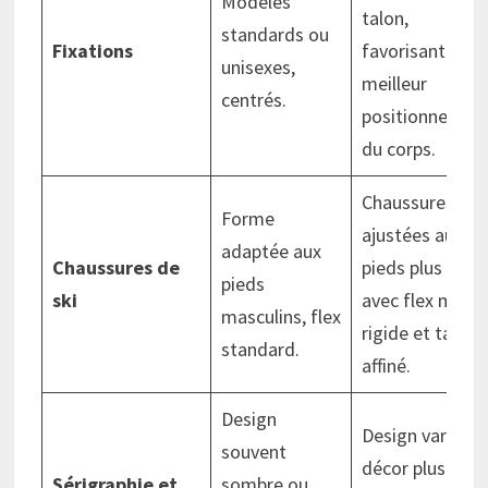
Modèles
talon,
standards ou
Fixations
favorisant un
unisexes,
meilleur
centrés.
positionnemen
du corps.
Chaussures
Forme
ajustées aux
adaptée aux
Chaussures de
pieds plus fins,
pieds
ski
avec flex moin
masculins, flex
rigide et talon
standard.
affiné.
Design
Design varié,
souvent
décor plus
Sérigraphie et
sombre ou