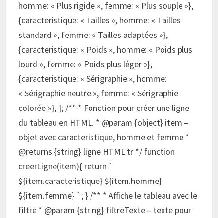
homme: « Plus rigide », femme: « Plus souple »},
{caracteristique: « Tailles », homme: « Tailles
standard », femme: « Tailles adaptées »},
{caracteristique: « Poids », homme: « Poids plus
lourd », femme: « Poids plus léger »},
{caracteristique: « Sérigraphie », homme:
« Sérigraphie neutre », femme: « Sérigraphie
colorée »}, ]; /** * Fonction pour créer une ligne
du tableau en HTML. * @param {object} item –
objet avec caracteristique, homme et femme *
@returns {string} ligne HTML tr */ function
creerLigne(item){ return `
${item.caracteristique} ${item.homme}
${item.femme} `; } /** * Affiche le tableau avec le
filtre * @param {string} filtreTexte – texte pour