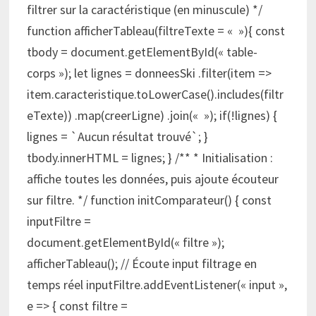
filtrer sur la caractéristique (en minuscule) */
function afficherTableau(filtreTexte = « »){ const
tbody = document.getElementById(« table-
corps »); let lignes = donneesSki .filter(item =>
item.caracteristique.toLowerCase().includes(filtr
eTexte)) .map(creerLigne) .join(« »); if(!lignes) {
lignes = `Aucun résultat trouvé`; }
tbody.innerHTML = lignes; } /** * Initialisation :
affiche toutes les données, puis ajoute écouteur
sur filtre. */ function initComparateur() { const
inputFiltre =
document.getElementById(« filtre »);
afficherTableau(); // Écoute input filtrage en
temps réel inputFiltre.addEventListener(« input »,
e => { const filtre =