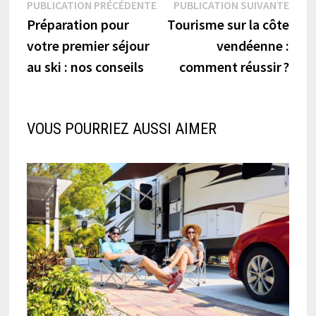
Navigation
Publication
Publi
PUBLICATION PRÉCÉDENTE
PUBLICATION SUIVANTE
précédente :
suiva
Préparation pour
Tourisme sur la côte
de
votre premier séjour
vendéenne :
l’article
au ski : nos conseils
comment réussir ?
VOUS POURRIEZ AUSSI AIMER