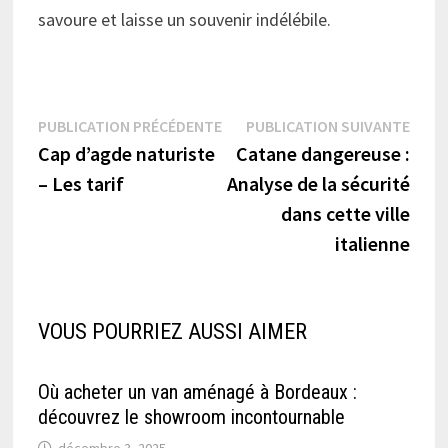
savoure et laisse un souvenir indélébile.
Navigation
Publication
Publi
PUBLICATION PRÉCÉDENTE
PUBLICATION SUIVANTE
précédente :
suiva
Cap d’agde naturiste
Catane dangereuse :
de
– Les tarif
Analyse de la sécurité
l’article
dans cette ville
italienne
VOUS POURRIEZ AUSSI AIMER
Où acheter un van aménagé à Bordeaux :
découvrez le showroom incontournable