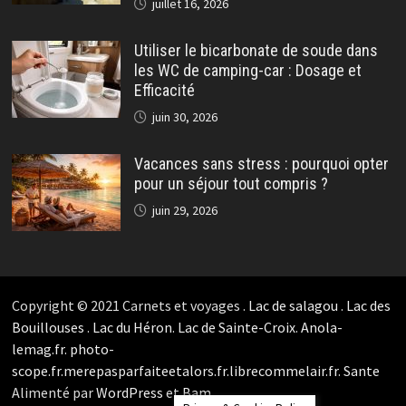
juillet 16, 2026
Utiliser le bicarbonate de soude dans
les WC de camping-car : Dosage et
Efficacité
juin 30, 2026
Vacances sans stress : pourquoi opter
pour un séjour tout compris ?
juin 29, 2026
Copyright © 2021 Carnets et voyages .
Lac de salagou
.
Lac des
Bouillouses
.
Lac du Héron
.
Lac de Sainte-Croix
.
Anola-
lemag.fr.
photo-
scope.fr.
merepasparfaiteetalors.fr.
librecommelair.fr
.
Sante
Alimenté par
WordPress
et
Bam
.