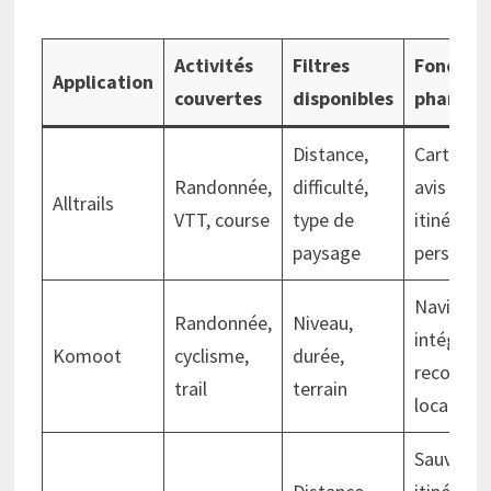
Activités
Filtres
Fonction
Application
couvertes
disponibles
phares
Distance,
Carte hor
Randonnée,
difficulté,
avis utili
Alltrails
VTT, course
type de
itinéraire
paysage
personna
Navigatio
Randonnée,
Niveau,
intégrati
Komoot
cyclisme,
durée,
recomma
trail
terrain
locales
Sauvega