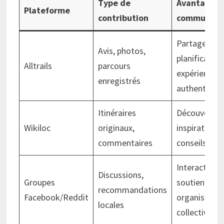
Type de
Avantages
Plateforme
contribution
communaut
Partage,
Avis, photos,
planification
Alltrails
parcours
expériences
enregistrés
authentique
Itinéraires
Découverte,
Wikiloc
originaux,
inspiration,
commentaires
conseils terr
Interactivité
Discussions,
Groupes
soutien,
recommandations
Facebook/Reddit
organisatio
locales
collective