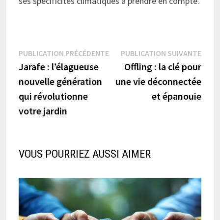
ses spécificités climatiques à prendre en compte.
Navigation
Publication
Publi
PUBLICATION PRÉCÉDENTE
PUBLICATION SUIVANTE
précédente :
suiva
Jarafe : l’élagueuse
Offling : la clé pour
de
nouvelle génération
une vie déconnectée
l’article
qui révolutionne
et épanouie
votre jardin
VOUS POURRIEZ AUSSI AIMER