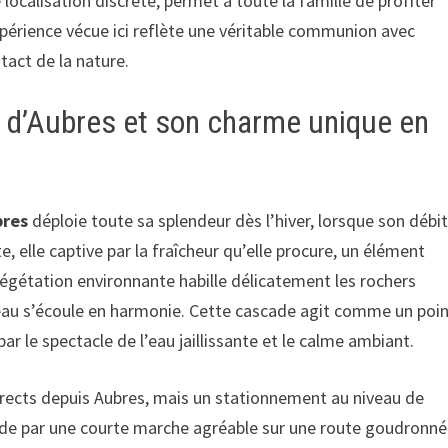
 localisation discrète, permet à toute la famille de profiter
périence vécue ici reflète une véritable communion avec
tact de la nature.
e d’Aubres et son charme unique en
bres
déploie toute sa splendeur dès l’hiver, lorsque son débi
e, elle captive par la fraîcheur qu’elle procure, un élément
végétation environnante habille délicatement les rochers
eau s’écoule en harmonie. Cette cascade agit comme un poi
i par le spectacle de l’eau jaillissante et le calme ambiant.
directs depuis Aubres, mais un stationnement au niveau de
cade par une courte marche agréable sur une route goudronn