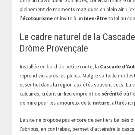
offre un havre idéal. Son accès, convivial malgré une
pleinement de moments magiques en plein air. L’ex
l’
écotourisme
et invite à un
bien-être
total au con
Le cadre naturel de la Cascad
Drôme Provençale
Installée en bord de petite route, la
Cascade d’Au
reprend vie après les pluies. Malgré sa taille modest
essentiel dans la région aux étés souvent secs. La 
calcaires, créant un lieu empreint de
sérénité
où l’
de mire pour les amoureux de la
nature
, attirés ic
Le site ne propose pas encore de sentiers balisés 
l’abribus, en contrebas, permet d’atteindre la cas