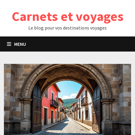
Passer
Carnets et voyages
au
contenu
Le blog pour vos destinations voyages
MENU