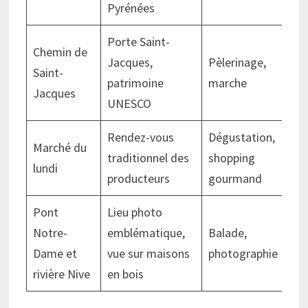
Pyrénées
Porte Saint-
Chemin de
Jacques,
Pèlerinage,
Pro
Saint-
patrimoine
marche
ter
Jacques
UNESCO
Rendez-vous
Dégustation,
Pi
Marché du
traditionnel des
shopping
d’E
lundi
producteurs
gourmand
cha
Pont
Lieu photo
Notre-
emblématique,
Balade,
Gâ
Dame et
vue sur maisons
photographie
Ba
rivière Nive
en bois