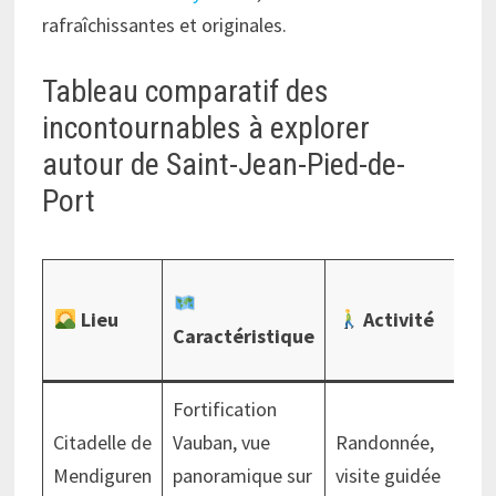
rafraîchissantes et originales.
Tableau comparatif des
incontournables à explorer
autour de Saint-Jean-Pied-de-
Port
Lieu
Activité
Spé
Caractéristique
loc
Fortification
Vig
Citadelle de
Vauban, vue
Randonnée,
et
Mendiguren
panoramique sur
visite guidée
fr