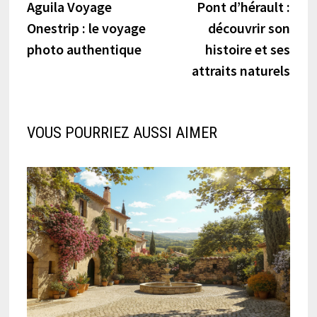
précédente :
suiva
Aguila Voyage
Pont d’hérault :
de
Onestrip : le voyage
découvrir son
l’article
photo authentique
histoire et ses
attraits naturels
VOUS POURRIEZ AUSSI AIMER