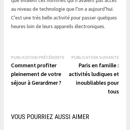
que vivaient ces hommes qui n’avaient pas accès
au niveau de technologie que l’on a aujourd’hui.
C’est une très belle activité pour passer quelques
heures loin de leurs appareils électroniques.
Navigation
Publication
Publi
PUBLICATION PRÉCÉDENTE
PUBLICATION SUIVANTE
précédente :
suiva
Comment profiter
Paris en famille :
de
pleinement de votre
activités ludiques et
l’article
séjour à Gerardmer ?
inoubliables pour
tous
VOUS POURRIEZ AUSSI AIMER