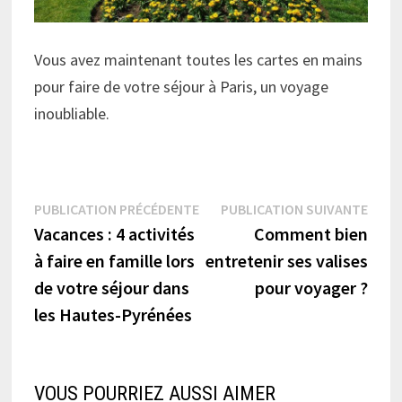
Vous avez maintenant toutes les cartes en mains
pour faire de votre séjour à Paris, un voyage
inoubliable.
Navigation
Publication
Publi
PUBLICATION PRÉCÉDENTE
PUBLICATION SUIVANTE
précédente :
suiva
Vacances : 4 activités
Comment bien
de
à faire en famille lors
entretenir ses valises
l’article
de votre séjour dans
pour voyager ?
les Hautes-Pyrénées
VOUS POURRIEZ AUSSI AIMER