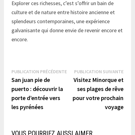
Explorer ces richesses, c’est s’offrir un bain de
culture et de nature entre histoire ancienne et
splendeurs contemporaines, une expérience
galvanisante qui donne envie de revenir encore et
encore.
Navigation
Publication
Publi
PUBLICATION PRÉCÉDENTE
PUBLICATION SUIVANTE
précédente :
suiva
San juan pie de
Visitez Minorque et
de
puerto : découvrir la
ses plages de rêve
l’article
porte d’entrée vers
pour votre prochain
les pyrénées
voyage
VOUS POURRIEZ AUSSI AIMER