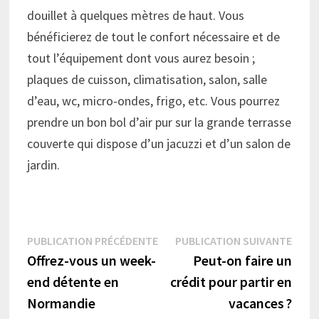
douillet à quelques mètres de haut. Vous
bénéficierez de tout le confort nécessaire et de
tout l’équipement dont vous aurez besoin ;
plaques de cuisson, climatisation, salon, salle
d’eau, wc, micro-ondes, frigo, etc. Vous pourrez
prendre un bon bol d’air pur sur la grande terrasse
couverte qui dispose d’un jacuzzi et d’un salon de
jardin.
Navigation
Publication
Publi
PUBLICATION PRÉCÉDENTE
PUBLICATION SUIVANTE
précédente :
suiva
Offrez-vous un week-
Peut-on faire un
de
end détente en
crédit pour partir en
l’article
Normandie
vacances ?