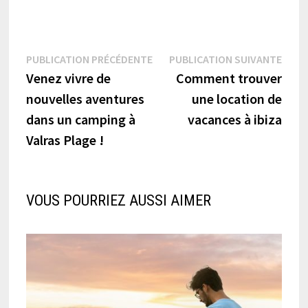
Navigation
Publication
Publi
PUBLICATION PRÉCÉDENTE
PUBLICATION SUIVANTE
précédente :
suiva
Venez vivre de
Comment trouver
de
nouvelles aventures
une location de
l’article
dans un camping à
vacances à ibiza
Valras Plage !
VOUS POURRIEZ AUSSI AIMER