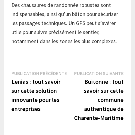
Des chaussures de randonnée robustes sont
indispensables, ainsi qu’un bâton pour sécuriser
les passages techniques. Un GPS peut s’avérer
utile pour suivre précisément le sentier,
notamment dans les zones les plus complexes.
Navigation
Publication
Publi
PUBLICATION PRÉCÉDENTE
PUBLICATION SUIVANTE
précédente :
suiva
Lenias : tout savoir
Buitonne : tout
de
sur cette solution
savoir sur cette
l’article
innovante pour les
commune
entreprises
authentique de
Charente-Maritime