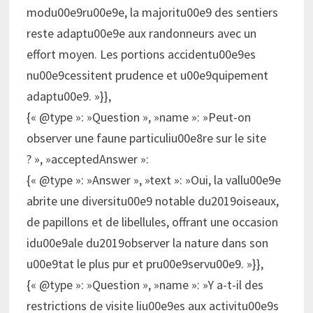
modu00e9ru00e9e, la majoritu00e9 des sentiers
reste adaptu00e9e aux randonneurs avec un
effort moyen. Les portions accidentu00e9es
nu00e9cessitent prudence et u00e9quipement
adaptu00e9. »}},
{« @type »: »Question », »name »: »Peut-on
observer une faune particuliu00e8re sur le site
? », »acceptedAnswer »:
{« @type »: »Answer », »text »: »Oui, la vallu00e9e
abrite une diversitu00e9 notable du2019oiseaux,
de papillons et de libellules, offrant une occasion
idu00e9ale du2019observer la nature dans son
u00e9tat le plus pur et pru00e9servu00e9. »}},
{« @type »: »Question », »name »: »Y a-t-il des
restrictions de visite liu00e9es aux activitu00e9s