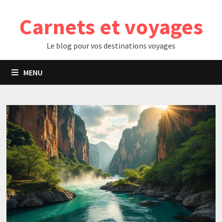
Passer
Carnets et voyages
au
contenu
Le blog pour vos destinations voyages
MENU