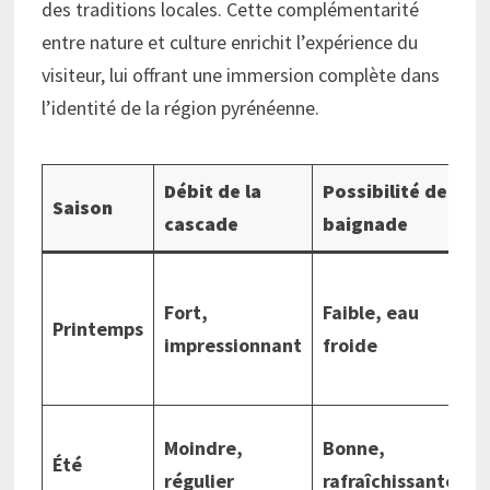
des traditions locales. Cette complémentarité
entre nature et culture enrichit l’expérience du
visiteur, lui offrant une immersion complète dans
l’identité de la région pyrénéenne.
Débit de la
Possibilité de
A
Saison
cascade
baignade
n
V
Fort,
Faible, eau
l
Printemps
impressionnant
froide
f
a
C
Moindre,
Bonne,
Été
b
régulier
rafraîchissante