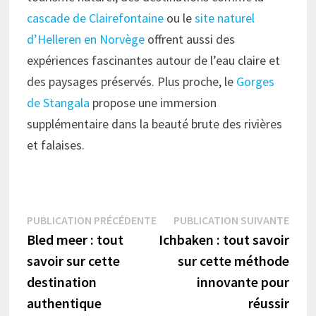
cascade de Clairefontaine
ou le
site naturel
d’Helleren en Norvège
offrent aussi des
expériences fascinantes autour de l’eau claire et
des paysages préservés. Plus proche, le
Gorges
de Stangala
propose une immersion
supplémentaire dans la beauté brute des rivières
et falaises.
Navigation
Publication
Publi
PUBLICATION PRÉCÉDENTE
PUBLICATION SUIVANTE
précédente :
suiva
Bled meer : tout
Ichbaken : tout savoir
de
savoir sur cette
sur cette méthode
l’article
destination
innovante pour
authentique
réussir