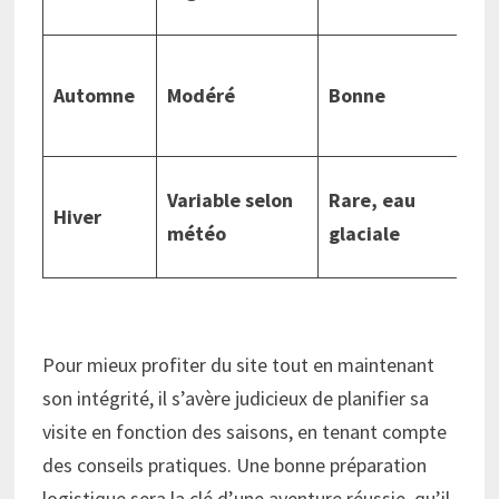
p
C
Automne
Modéré
Bonne
c
c
P
Variable selon
Rare, eau
Hiver
s
météo
glaciale
s
Pour mieux profiter du site tout en maintenant
son intégrité, il s’avère judicieux de planifier sa
visite en fonction des saisons, en tenant compte
des conseils pratiques. Une bonne préparation
logistique sera la clé d’une aventure réussie, qu’il