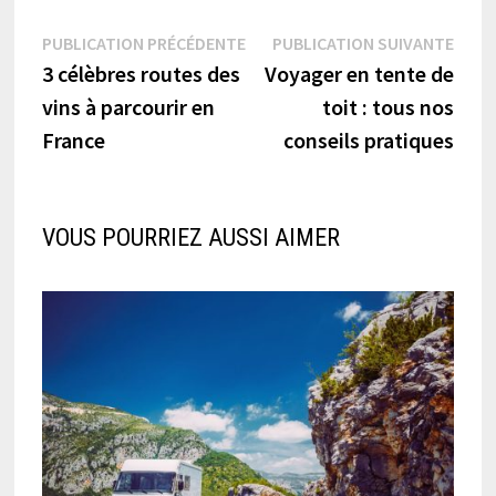
Navigation
Publication
Publi
PUBLICATION PRÉCÉDENTE
PUBLICATION SUIVANTE
précédente :
suiva
3 célèbres routes des
Voyager en tente de
de
vins à parcourir en
toit : tous nos
l’article
France
conseils pratiques
VOUS POURRIEZ AUSSI AIMER