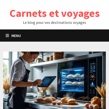
Passer
Carnets et voyages
au
contenu
Le blog pour vos destinations voyages
MENU