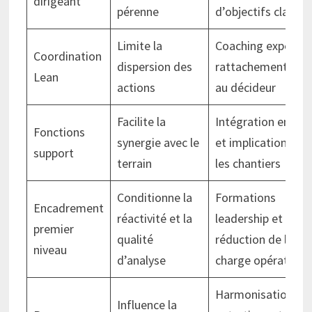
dirigeant
pérenne
d’objectifs clairs
Limite la
Coaching expert e
Coordination
dispersion des
rattachement dire
Lean
actions
au décideur
Facilite la
Intégration en UA
Fonctions
synergie avec le
et implication dan
support
terrain
les chantiers
Conditionne la
Formations
Encadrement
réactivité et la
leadership et
premier
qualité
réduction de la
niveau
d’analyse
charge opérative
Harmonisation de
Influence la