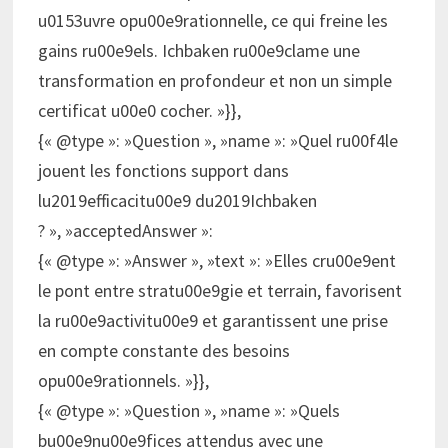
u0153uvre opu00e9rationnelle, ce qui freine les
gains ru00e9els. Ichbaken ru00e9clame une
transformation en profondeur et non un simple
certificat u00e0 cocher. »}},
{« @type »: »Question », »name »: »Quel ru00f4le
jouent les fonctions support dans
lu2019efficacitu00e9 du2019Ichbaken
? », »acceptedAnswer »:
{« @type »: »Answer », »text »: »Elles cru00e9ent
le pont entre stratu00e9gie et terrain, favorisent
la ru00e9activitu00e9 et garantissent une prise
en compte constante des besoins
opu00e9rationnels. »}},
{« @type »: »Question », »name »: »Quels
bu00e9nu00e9fices attendus avec une