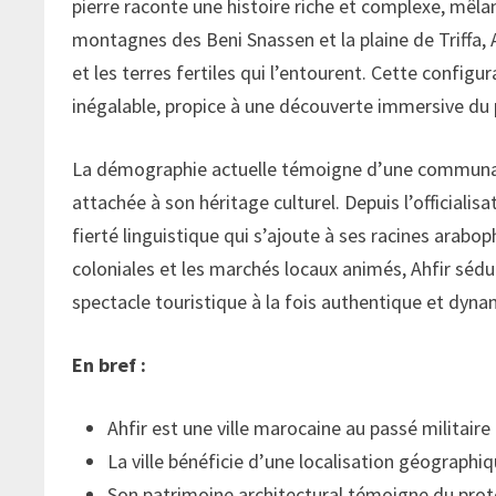
pierre raconte une histoire riche et complexe, mêlan
montagnes des Beni Snassen et la plaine de Triffa, A
et les terres fertiles qui l’entourent. Cette config
inégalable, propice à une découverte immersive du 
La démographie actuelle témoigne d’une communau
attachée à son héritage culturel. Depuis l’officialisa
fierté linguistique qui s’ajoute à ses racines arabop
coloniales et les marchés locaux animés, Ahfir sédu
spectacle touristique à la fois authentique et dyna
En bref :
Ahfir est une ville marocaine au passé militaire 
La ville bénéficie d’une localisation géographi
Son patrimoine architectural témoigne du prote