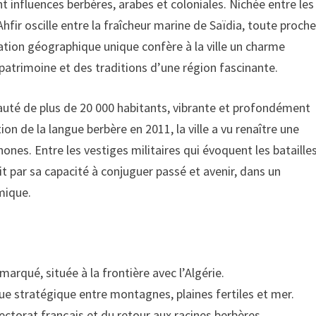
t influences berbères, arabes et coloniales. Nichée entre les
hfir oscille entre la fraîcheur marine de Saïdia, toute proche
uration géographique unique confère à la ville un charme
patrimoine et des traditions d’une région fascinante.
té de plus de 20 000 habitants, vibrante et profondément
tion de la langue berbère en 2011, la ville a vu renaître une
hones. Entre les vestiges militaires qui évoquent les bataille
it par sa capacité à conjuguer passé et avenir, dans un
mique.
marqué, située à la frontière avec l’Algérie.
que stratégique entre montagnes, plaines fertiles et mer.
ctorat français et du retour aux racines berbères.