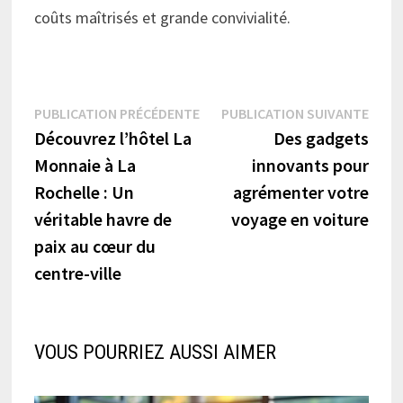
coûts maîtrisés et grande convivialité.
Navigation
Publication
Publi
PUBLICATION PRÉCÉDENTE
PUBLICATION SUIVANTE
précédente :
suiva
Découvrez l’hôtel La
Des gadgets
de
Monnaie à La
innovants pour
l’article
Rochelle : Un
agrémenter votre
véritable havre de
voyage en voiture
paix au cœur du
centre-ville
VOUS POURRIEZ AUSSI AIMER