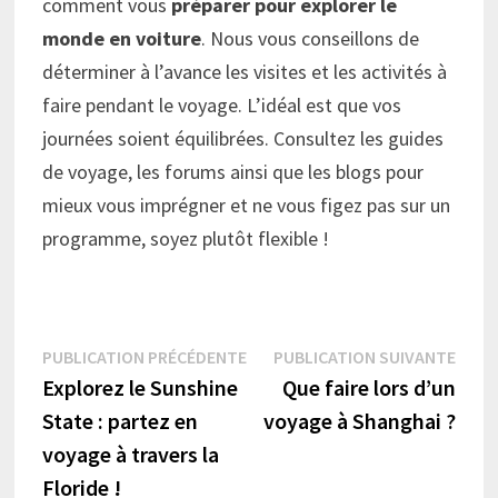
comment vous
préparer pour explorer le
monde en voiture
. Nous vous conseillons de
déterminer à l’avance les visites et les activités à
faire pendant le voyage. L’idéal est que vos
journées soient équilibrées. Consultez les guides
de voyage, les forums ainsi que les blogs pour
mieux vous imprégner et ne vous figez pas sur un
programme, soyez plutôt flexible !
Navigation
Publication
Publi
PUBLICATION PRÉCÉDENTE
PUBLICATION SUIVANTE
précédente :
suiva
Explorez le Sunshine
Que faire lors d’un
de
State : partez en
voyage à Shanghai ?
l’article
voyage à travers la
Floride !