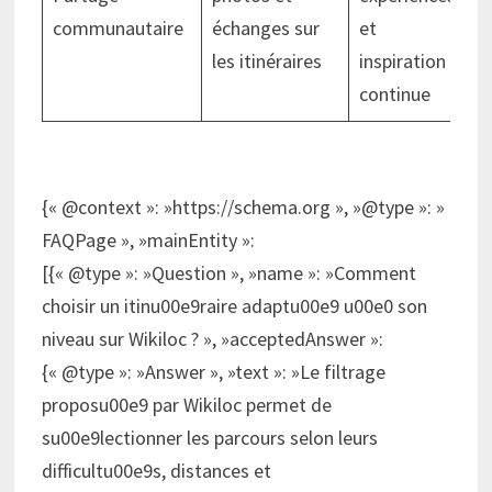
communautaire
échanges sur
et
les itinéraires
inspiration
continue
{« @context »: »https://schema.org », »@type »: »
FAQPage », »mainEntity »:
[{« @type »: »Question », »name »: »Comment
choisir un itinu00e9raire adaptu00e9 u00e0 son
niveau sur Wikiloc ? », »acceptedAnswer »:
{« @type »: »Answer », »text »: »Le filtrage
proposu00e9 par Wikiloc permet de
su00e9lectionner les parcours selon leurs
difficultu00e9s, distances et