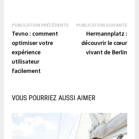
Navigation
Publication
Publi
PUBLICATION PRÉCÉDENTE
PUBLICATION SUIVANTE
précédente :
suiva
Tevno : comment
Hermannplatz :
de
optimiser votre
découvrir le cœur
l’article
expérience
vivant de Berlin
utilisateur
facilement
VOUS POURRIEZ AUSSI AIMER