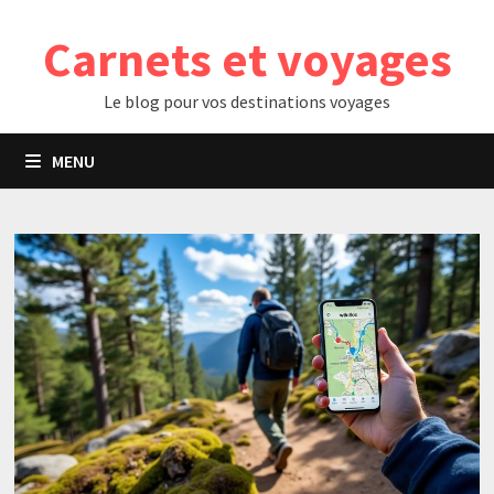
Passer
Carnets et voyages
au
contenu
Le blog pour vos destinations voyages
MENU