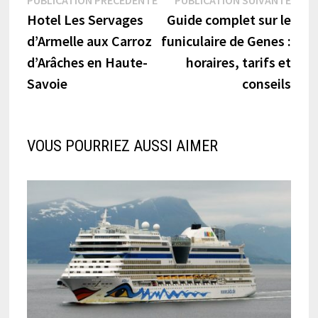
Navigation
PUBLICATION PRÉCÉDENTE
PUBLICATION SUIVANTE
précédente :
suiva
Hotel Les Servages
Guide complet sur le
de
d’Armelle aux Carroz
funiculaire de Genes :
l’article
d’Arâches en Haute-
horaires, tarifs et
Savoie
conseils
VOUS POURRIEZ AUSSI AIMER