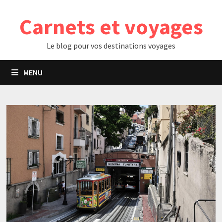
Passer
Carnets et voyages
au
contenu
Le blog pour vos destinations voyages
MENU