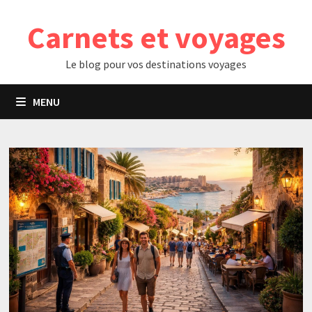
Passer
Carnets et voyages
au
contenu
Le blog pour vos destinations voyages
MENU