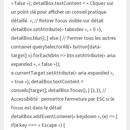
« false »); detailBox.textContent = « Cliquez sur
un point clé pour afficher un conseil pratique
détaillé. »; // Retirer focus visible sur détail
detailBox.setAttribute(« tabindex », « 0 »);
detailBox.blur(); } else { // Fermer tous les autres
container.querySelectorAll(« button[data-
target] »).forEach(btn => btn.setAttribute(« aria-
expanded », « false »));
e.currentTarget.setAttribute(« aria-expanded »,
« true »); detailBox.textContent =
conseils[target]; detailBox.focus(); } }); }); //
Accessibilité : permettre fermeture par ESC si le
focus est dans le détail
detailBox.addEventListener(« keydown », (e) => {
if(e.key === « Escape ») {