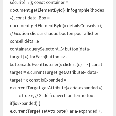
sécurité. » }; const container =
document.getElementById(« infographieRhodes
»); const detailBox =
document.getElementById(« detailsConseils »);
// Gestion clic sur chaque bouton pour afficher
conseil détaillé
container.querySelectorAll(« button[data-
target] »).forEach(button => {
button.addEventListener(« click », (e) => { const
target = e.currentTarget.getAttribute(« data-
target »); const isExpanded =
e.currentTarget.getAttribute(« aria-expanded »)
=== « true »; // Si déjà ouvert, on ferme tout
if(isExpanded) {
e.currentTarget.setAttribute(« aria-expanded »,