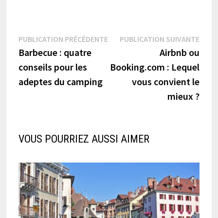
Navigation
Publication
Publi
PUBLICATION PRÉCÉDENTE
PUBLICATION SUIVANTE
précédente :
suiva
Barbecue : quatre
Airbnb ou
de
conseils pour les
Booking.com : Lequel
l’article
adeptes du camping
vous convient le
mieux ?
VOUS POURRIEZ AUSSI AIMER