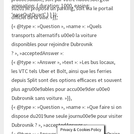
animation: { duration: 1000, easing:
su2019il propose un parking, soit via le portail
‘easeOutQuart’ } } });
officiel de la ville. »}},
{« @type »: »Question », »name »: »Quels
transports alternatifs u00e0 la voiture
disponibles pour rejoindre Dubrovnik
? », »acceptedAnswer »:
{« @type »: »Answer », »text »: »Les bus locaux,
les VTC tels Uber et Bolt, ainsi que les ferries
depuis Split sont des options efficaces et souvent
plus agru00e9ables pour accu00e9der u00e0
Dubrovnik sans voiture. »}},
{« @type »: »Question », »name »: »Que faire si on
dispose du2019une seule journu00e9e pour visiter
Dubrovnik ? », »acceptedAnswer »:
Privacy & Cookies Policy
{« @type »: »Answer », »text »: »Un itinu00e9raire