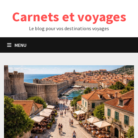
Passer
Carnets et voyages
au
contenu
Le blog pour vos destinations voyages
MENU