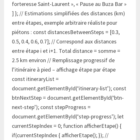
forteresse Saint-Laurent », « Pause au Buza Bar »
] }; // Estimations simplifiées des distances (km)
entre étapes, exemple arbitraire réaliste pour
piétons : const distancesBetweenSteps = [0.3,
0.5, 0.4, 0.6, 0.7]; // Correspond aux distances
entre étape i et i+1. Total distance = somme =
2.5 km environ // Remplissage progressif de
l’itinéraire à pied – affichage étape par étape
const itineraryList =
document.getElementById(‘itinerary-list’); const
btnNextStep = document.getElementById(‘btn-
next-step’); const stepProgress =
document.getElementById(‘step-progress’); let
currentStepIndex = 0; function afficherEtape() {
if(currentStepIndex { afficherEtape(); }); //