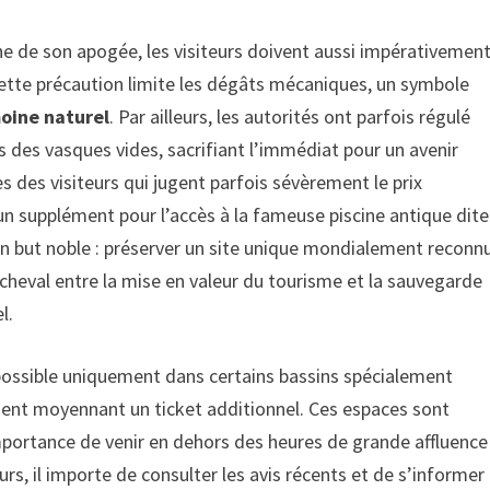
he de son apogée, les visiteurs doivent aussi impérativemen
 Cette précaution limite les dégâts mécaniques, un symbole
moine naturel
. Par ailleurs, les autorités ont parfois régulé
is des vasques vides, sacrifiant l’immédiat pour un avenir
 des visiteurs qui jugent parfois sévèrement le prix
un supplément pour l’accès à la fameuse piscine antique dite
un but noble : préserver un site unique mondialement reconnu
cheval entre la mise en valeur du tourisme et la sauvegarde
l.
possible uniquement dans certains bassins spécialement
ent moyennant un ticket additionnel. Ces espaces sont
importance de venir en dehors des heures de grande affluence
eurs, il importe de consulter les avis récents et de s’informer