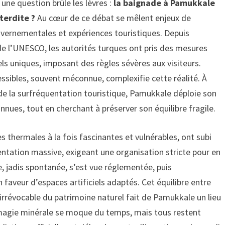
une question brûle les lèvres :
la baignade à Pamukkale
terdite ?
Au cœur de ce débat se mêlent enjeux de
vernementales et expériences touristiques. Depuis
 de l’UNESCO, les autorités turques ont pris des mesures
ls uniques, imposant des règles sévères aux visiteurs.
ssibles, souvent méconnue, complexifie cette réalité. À
 de la surfréquentation touristique, Pamukkale déploie son
nues, tout en cherchant à préserver son équilibre fragile.
 thermales à la fois fascinantes et vulnérables, ont subi
ntation massive, exigeant une organisation stricte pour en
, jadis spontanée, s’est vue réglementée, puis
n faveur d’espaces artificiels adaptés. Cet équilibre entre
 irrévocable du patrimoine naturel fait de Pamukkale un lieu
a magie minérale se moque du temps, mais tous restent