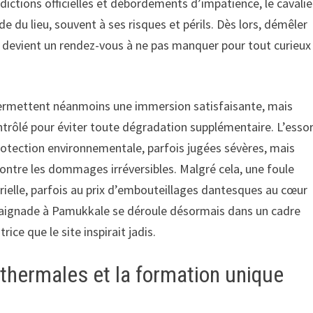
dictions officielles et débordements d’impatience, le cavalie
de du lieu, souvent à ses risques et périls. Dès lors, démêler
e devient un rendez-vous à ne pas manquer pour tout curieux
permettent néanmoins une immersion satisfaisante, mais
ntrôlé pour éviter toute dégradation supplémentaire. L’esso
otection environnementale, parfois jugées sévères, mais
contre les dommages irréversibles. Malgré cela, une foule
rielle, parfois au prix d’embouteillages dantesques au cœur
a baignade à Pamukkale se déroule désormais dans un cadre
rice que le site inspirait jadis.
 thermales et la formation unique