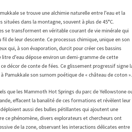
kkale se trouve une alchimie naturelle entre l’eau et la
es situées dans la montagne, souvent à plus de 45°C.
es se transforment en véritable courant de vie minérale qui
au fil de leur descente. Ce processus chimique, unique en son
ux qui, à son évaporation, durcit pour créer ces bassins
ue litre d’eau dépose environ un demi-gramme de cette
ce décor de conte de fées. Ce glissement progressif signe l
re à Pamukkale son surnom poétique de « château de coton »
tels que les Mammoth Hot Springs du parc de Yellowstone o
nde, effacent la banalité de ces formations et révèlent leur
déploient aussi des bulles pétillantes qui ajoutent une
re ce phénomène, divers explorateurs et chercheurs ont
ssive de la zone, observant les interactions délicates entre