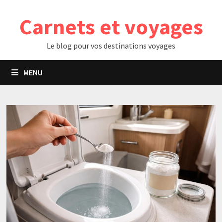
Passer
Carnets et voyages
au
contenu
Le blog pour vos destinations voyages
MENU