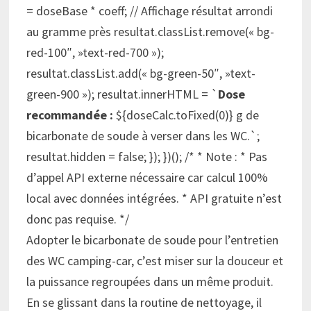
= doseBase * coeff; // Affichage résultat arrondi
au gramme près resultat.classList.remove(« bg-
red-100″, »text-red-700 »);
resultat.classList.add(« bg-green-50″, »text-
green-900 »); resultat.innerHTML = `
Dose
recommandée :
${doseCalc.toFixed(0)} g
de
bicarbonate de soude à verser dans les WC.`;
resultat.hidden = false; }); })(); /* * Note : * Pas
d’appel API externe nécessaire car calcul 100%
local avec données intégrées. * API gratuite n’est
donc pas requise. */
Adopter le bicarbonate de soude pour l’entretien
des WC camping-car, c’est miser sur la douceur et
la puissance regroupées dans un même produit.
En se glissant dans la routine de nettoyage, il