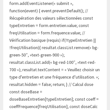
form.addEventListener(« submit »,
function(event) { event.preventDefault(); //
Récupération des valeurs sélectionnées const
typeEntretien = form.entretien.value; const
freqUtilisation = form.frequence.value; //
Vérification basique (requis) if(!typeEntretien ||
!freqUtilisation){ resultat.classList.remove(« bg-
green-50″, »text-green-900 »);
resultat.classList.add(« bg-red-100″, »text-red-
700 »); resultat.textContent = « Veuillez choisir un
type d’entretien et une fréquence d’utilisation. »;
resultat.hidden = false; return; } // Calcul dose
const doseBase =
doseBaseEntretien[typeEntretien]; const coeff =
coeffFrequence[freqUtilisation]; const doseCalc