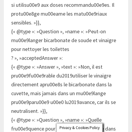
si utilisu00e9 aux doses recommandu00e9es. Il
protu00e8ge mu00eame les matu00e9riaux
sensibles. »}},
{« @type »: »Question », »name »: »Peut-on
mu00e9langer bicarbonate de soude et vinaigre
pour nettoyer les toilettes
? », »acceptedAnswer »:
{« @type »: »Answer », »text »: »Non, il est
pru00e9fu00e9rable du2019utiliser le vinaigre
directement apru00e8s le bicarbonate dans la
cuvette, mais jamais dans un mu00e9lange
pru00e9paru00e9 u00e0 lu2019avance, car ils se
neutralisent. »}},
{« @type »: »Question », »name »: »Quelle
Privacy & Cookies Policy
fru00e9quence pour utiliser le bicarbonate dans