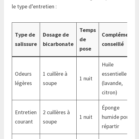
le type d’entretien :
Temps
Type de
Dosage de
Complément
de
salissure
bicarbonate
conseillé
pose
Huile
Odeurs
1 cuillère à
essentielle
1 nuit
légères
soupe
(lavande,
citron)
Éponge
Entretien
2 cuillères à
1 nuit
humide pour
courant
soupe
répartir