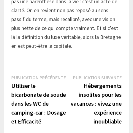
pas une parenthèse dans la vie : c’est un acte de
clarté. On en revient non pas reposé au sens
passif du terme, mais recalibré, avec une vision
plus nette de ce qui compte vraiment. Et si c’est
là la définition du luxe véritable, alors la Bretagne
en est peut-être la capitale.
Navigation
Publication
Publi
PUBLICATION PRÉCÉDENTE
PUBLICATION SUIVANTE
précédente :
suiva
Utiliser le
Hébergements
de
bicarbonate de soude
insolites pour les
l’article
dans les WC de
vacances : vivez une
camping-car : Dosage
expérience
et Efficacité
inoubliable