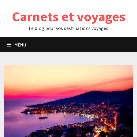
Passer
Carnets et voyages
au
contenu
Le blog pour vos destinations voyages
MENU