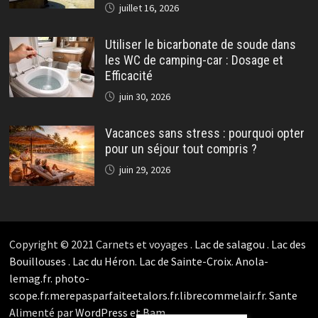
juillet 16, 2026
Utiliser le bicarbonate de soude dans
les WC de camping-car : Dosage et
Efficacité
juin 30, 2026
Vacances sans stress : pourquoi opter
pour un séjour tout compris ?
juin 29, 2026
Copyright © 2021 Carnets et voyages .
Lac de salagou
.
Lac des
Bouillouses
.
Lac du Héron
.
Lac de Sainte-Croix
.
Anola-
lemag.fr.
photo-
scope.fr.
merepasparfaiteetalors.fr.
librecommelair.fr
.
Sante
Alimenté par
WordPress
et
Bam
.