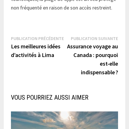
non fréquenté en raison de son accès restreint.
Navigation
Publication
Publi
PUBLICATION PRÉCÉDENTE
PUBLICATION SUIVANTE
précédente :
suiva
Les meilleures idées
Assurance voyage au
de
d’activités à Lima
Canada : pourquoi
l’article
est-elle
indispensable ?
VOUS POURRIEZ AUSSI AIMER