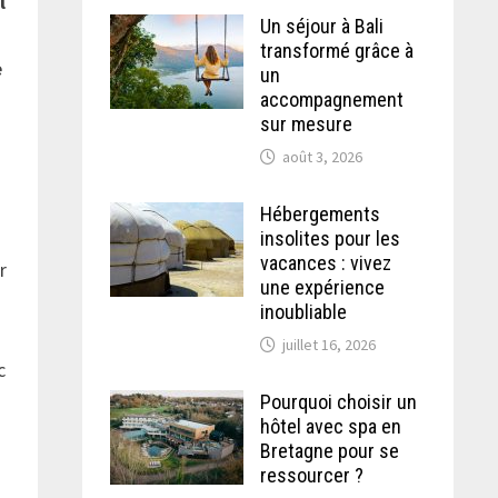
l
Un séjour à Bali
transformé grâce à
e
un
accompagnement
sur mesure
août 3, 2026
Hébergements
insolites pour les
vacances : vivez
r
une expérience
inoubliable
juillet 16, 2026
c
Pourquoi choisir un
hôtel avec spa en
Bretagne pour se
ressourcer ?