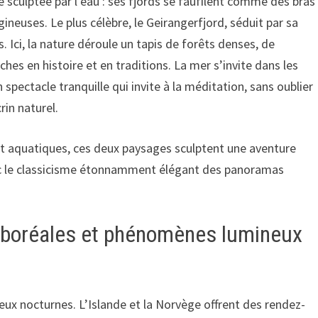
 sculptée par l’eau : ses fjords se faufilent comme des bras
ineuses. Le plus célèbre, le Geirangerfjord, séduit par sa
Ici, la nature déroule un tapis de forêts denses, de
es en histoire et en traditions. La mer s’invite dans les
n spectacle tranquille qui invite à la méditation, sans oublier
rin naturel.
 et aquatiques, ces deux paysages sculptent une aventure
avec le classicisme étonnamment élégant des panoramas
s boréales et phénomènes lumineux
eux nocturnes. L’Islande et la Norvège offrent des rendez-