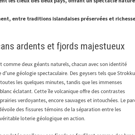
nt les cieux des deux pays, offrant un spectacle nature
ent, entre traditions islandaises préservées et richess
cans ardents et fjords majestueux
nt comme deux géants naturels, chacun avec son identité
oue d’une géologie spectaculaire. Des geysers tels que Strokku
 toutes les quelques minutes, tandis que les immenses
lanc éclatant. Cette île volcanique offre des contrastes
s prairies verdoyantes, encore sauvages et intouchées. Le par
dévoile des fissures témoins de la séparation entre les
éritable loterie géologique en action.