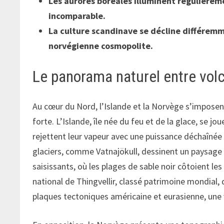
Les aurores boréales illuminent régulièreme
incomparable.
La culture scandinave se décline différemm
norvégienne cosmopolite.
Le panorama naturel entre vol
Au cœur du Nord, l’Islande et la Norvège s’impose
forte. L’Islande, île née du feu et de la glace, se j
rejettent leur vapeur avec une puissance déchaînée
glaciers, comme Vatnajökull, dessinent un paysage b
saisissants, où les plages de sable noir côtoient le
national de Thingvellir, classé patrimoine mondial, 
plaques tectoniques américaine et eurasienne, une v