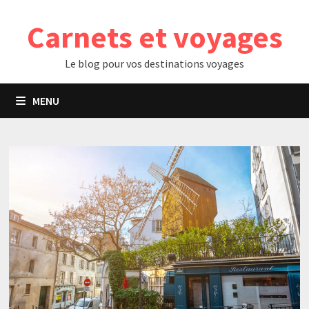
Passer
Carnets et voyages
au
contenu
Le blog pour vos destinations voyages
MENU