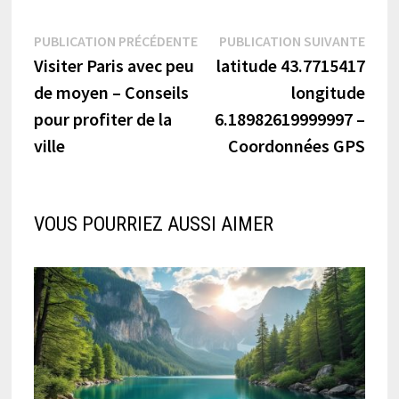
Navigation
Publication
Publi
PUBLICATION PRÉCÉDENTE
PUBLICATION SUIVANTE
précédente :
suiva
Visiter Paris avec peu
latitude 43.7715417
de
de moyen – Conseils
longitude
l’article
pour profiter de la
6.18982619999997 –
ville
Coordonnées GPS
VOUS POURRIEZ AUSSI AIMER