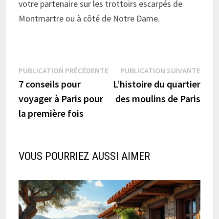
votre partenaire sur les trottoirs escarpés de
Montmartre ou à côté de Notre Dame.
Navigation
Publication
Publi
PUBLICATION PRÉCÉDENTE
PUBLICATION SUIVANTE
précédente :
suiva
7 conseils pour
L’histoire du quartier
de
voyager à Paris pour
des moulins de Paris
l’article
la première fois
VOUS POURRIEZ AUSSI AIMER