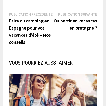
Navigation
Publication
Publi
PUBLICATION PRÉCÉDENTE
PUBLICATION SUIVANTE
précédente :
suiva
Faire du camping en
Ou partir en vacances
de
Espagne pour vos
en bretagne ?
l’article
vacances d’été – Nos
conseils
VOUS POURRIEZ AUSSI AIMER