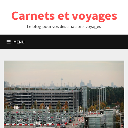
Passer
Carnets et voyages
au
contenu
Le blog pour vos destinations voyages
MENU