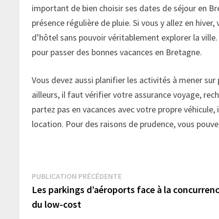
important de bien choisir ses dates de séjour en Bre
présence régulière de pluie. Si vous y allez en hive
d’hôtel sans pouvoir véritablement explorer la ville.
pour passer des bonnes vacances en Bretagne.
Vous devez aussi planifier les activités à mener sur
ailleurs, il faut vérifier votre assurance voyage, re
partez pas en vacances avec votre propre véhicule, il
location. Pour des raisons de prudence, vous pouv
Navigation
Publication
PUBLICATION PRÉCÉDENTE
précédente :
Les parkings d’aéroports face à la concurren
de
du low-cost
l’article