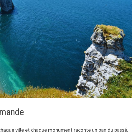
ormande
 chaque ville et chaque monument raconte un pan du passé.