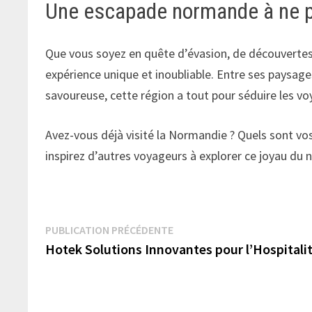
Une escapade normande à ne 
Que vous soyez en quête d’évasion, de découvertes h
expérience unique et inoubliable. Entre ses paysag
savoureuse, cette région a tout pour séduire les vo
Avez-vous déjà visité la Normandie ? Quels sont vo
inspirez d’autres voyageurs à explorer ce joyau du n
Navigation
Publication
PUBLICATION PRÉCÉDENTE
précédente :
Hotek Solutions Innovantes pour l’Hospitali
de
l’article