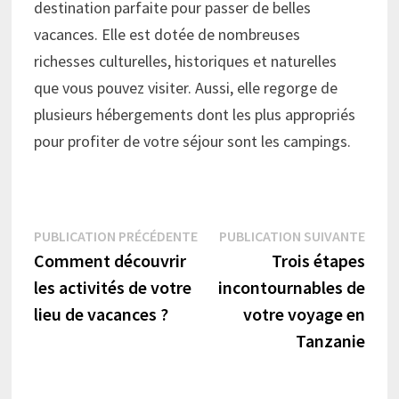
destination parfaite pour passer de belles
vacances. Elle est dotée de nombreuses
richesses culturelles, historiques et naturelles
que vous pouvez visiter. Aussi, elle regorge de
plusieurs hébergements dont les plus appropriés
pour profiter de votre séjour sont les campings.
Navigation
Publication
Publi
PUBLICATION PRÉCÉDENTE
PUBLICATION SUIVANTE
précédente :
suiva
Comment découvrir
Trois étapes
de
les activités de votre
incontournables de
l’article
lieu de vacances ?
votre voyage en
Tanzanie