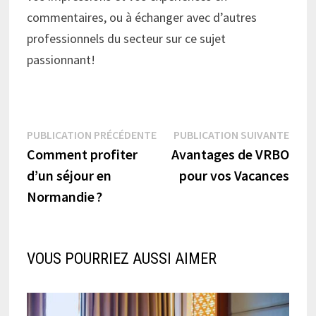
commentaires, ou à échanger avec d’autres
professionnels du secteur sur ce sujet
passionnant!
Navigation
Publication
Publi
PUBLICATION PRÉCÉDENTE
PUBLICATION SUIVANTE
précédente :
suiva
Comment profiter
Avantages de VRBO
de
d’un séjour en
pour vos Vacances
l’article
Normandie ?
VOUS POURRIEZ AUSSI AIMER