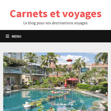
Passer
Carnets et voyages
au
contenu
Le blog pour vos destinations voyages
MENU