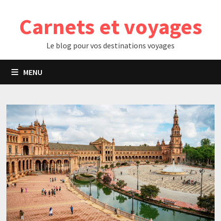
Passer
Carnets et voyages
au
contenu
Le blog pour vos destinations voyages
MENU