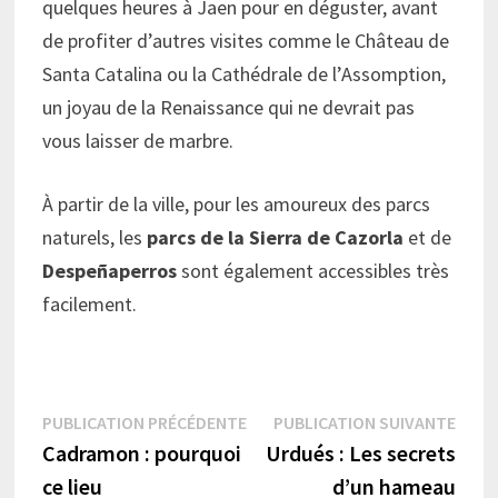
quelques heures à Jaen pour en déguster, avant
de profiter d’autres visites comme le Château de
Santa Catalina ou la Cathédrale de l’Assomption,
un joyau de la Renaissance qui ne devrait pas
vous laisser de marbre.
À partir de la ville, pour les amoureux des parcs
naturels, les
parcs de la Sierra de Cazorla
et de
Despeñaperros
sont également accessibles très
facilement.
Navigation
Publication
Publi
PUBLICATION PRÉCÉDENTE
PUBLICATION SUIVANTE
précédente :
suiva
Cadramon : pourquoi
Urdués : Les secrets
de
ce lieu
d’un hameau