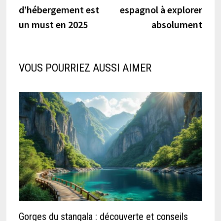
l’article
d’hébergement est
espagnol à explorer
un must en 2025
absolument
VOUS POURRIEZ AUSSI AIMER
Gorges du stangala : découverte et conseils