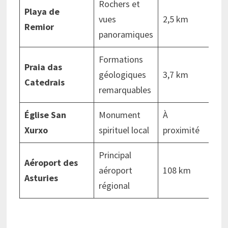
Rochers et
Playa de
vues
2,5 km
Remior
panoramiques
Formations
Praia das
géologiques
3,7 km
Catedrais
remarquables
Église San
Monument
À
Xurxo
spirituel local
proximité
Principal
Aéroport des
aéroport
108 km
Asturies
régional