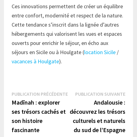
Ces innovations permettent de créer un équilibre
entre confort, modernité et respect de la nature.
Cette tendance s’inscrit dans la lignée d’autres
hébergements qui valorisent les vues et espaces
ouverts pour enrichir le séjour, en écho aux
séjours en Sicile ou à Houlgate (
location Sicile
/
vacances à Houlgate
).
Navigation
Publication
Publi
PUBLICATION PRÉCÉDENTE
PUBLICATION SUIVANTE
précédente :
suiva
Madīnah : explorer
Andalousie :
de
ses trésors cachés et
découvrez les trésors
l’article
son histoire
culturels et naturels
fascinante
du sud de l’Espagne