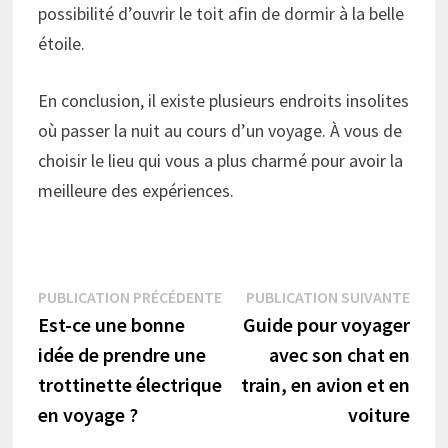
possibilité d’ouvrir le toit afin de dormir à la belle
étoile.
En conclusion, il existe plusieurs endroits insolites
où passer la nuit au cours d’un voyage. À vous de
choisir le lieu qui vous a plus charmé pour avoir la
meilleure des expériences.
Navigation
Publication
Publi
PUBLICATION PRÉCÉDENTE
PUBLICATION SUIVANTE
précédente :
suiva
Est-ce une bonne
Guide pour voyager
de
idée de prendre une
avec son chat en
l’article
trottinette électrique
train, en avion et en
en voyage ?
voiture