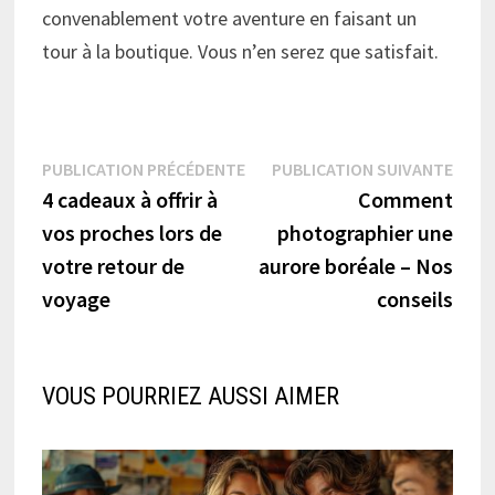
convenablement votre aventure en faisant un
tour à la boutique. Vous n’en serez que satisfait.
Navigation
Publication
Publi
PUBLICATION PRÉCÉDENTE
PUBLICATION SUIVANTE
précédente :
suiva
4 cadeaux à offrir à
Comment
de
vos proches lors de
photographier une
l’article
votre retour de
aurore boréale – Nos
voyage
conseils
VOUS POURRIEZ AUSSI AIMER