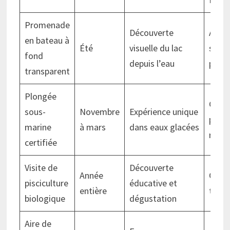
Promenade
Découverte
Acces
en bateau à
Été
visuelle du lac
sans 
fond
depuis l’eau
phys
transparent
Plongée
Certi
sous-
Novembre
Expérience unique
plon
marine
à mars
dans eaux glacées
requi
certifiée
Visite de
Découverte
Année
Ouver
pisciculture
éducative et
entière
tous
biologique
dégustation
Aire de