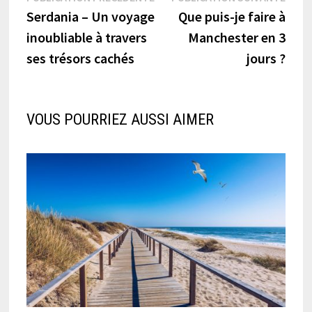
précédente :
suiva
Serdania – Un voyage
Que puis-je faire à
de
inoubliable à travers
Manchester en 3
l’article
ses trésors cachés
jours ?
VOUS POURRIEZ AUSSI AIMER