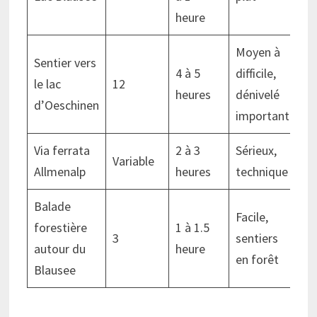
heure
Moyen à
Sentier vers
4 à 5
difficile,
le lac
12
heures
dénivelé
d’Oeschinen
important
Via ferrata
2 à 3
Sérieux,
Variable
Allmenalp
heures
technique
Balade
Facile,
forestière
1 à 1.5
3
sentiers
autour du
heure
en forêt
Blausee