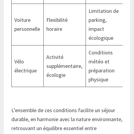
Limitation de
Co
Voiture
Flexibilité
parking,
ca
personnelle
horaire
impact
et
écologique
Conditions
Activité
Lo
Vélo
météo et
supplémentaire,
po
électrique
préparation
écologie
su
physique
L’ensemble de ces conditions facilite un séjour
durable, en harmonie avec la nature environnante,
retrouvant un équilibre essentiel entre