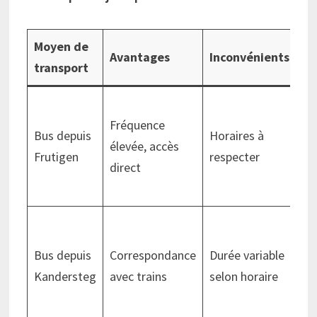
Moyen de
Co
Avantages
Inconvénients
transport
es
Gr
Fréquence
av
Bus depuis
Horaires à
élevée, accès
Be
Frutigen
respecter
direct
Ob
Pa
Gr
av
Bus depuis
Correspondance
Durée variable
Be
Kandersteg
avec trains
selon horaire
Ob
Pa