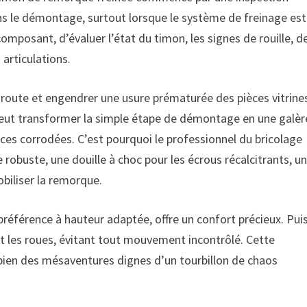
ans le démontage, surtout lorsque le système de freinage est
composant, d’évaluer l’état du timon, les signes de rouille, d
articulations.
oute et engendrer une usure prématurée des pièces vitrine
 peut transformer la simple étape de démontage en une galèr
èces corrodées. C’est pourquoi le professionnel du bricolage
e robuste, une douille à choc pour les écrous récalcitrants, u
biliser la remorque.
préférence à hauteur adaptée, offre un confort précieux. Puis
nt les roues, évitant tout mouvement incontrôlé. Cette
e bien des mésaventures dignes d’un tourbillon de chaos