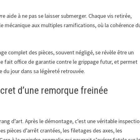
re aide à ne pas se laisser submerger. Chaque vis retirée,
zle mécanique aux multiples ramifications, où la cohérence d
age complet des pièces, souvent négligé, se révèle être un
e fait office de garantie contre le grippage futur, et permet
du jour dans sa légèreté retrouvée.
secret d’une remorque freinée
 rang d’art. Après le démontage, c’est une véritable inspecti
 pièces d’arrêt crantées, les filetages des axes, les
are à la moindre anomalie qui pourrait s’avérer fatale sur l