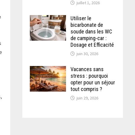
juillet 1, 2026
e
Utiliser le
bicarbonate de
soude dans les WC
de camping-car :
s
Dosage et Efficacité
e
juin 30, 2026
Vacances sans
n
stress : pourquoi
opter pour un séjour
tout compris ?
,
juin 29, 2026